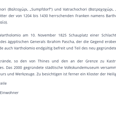
ori (Βαλτοχώρι, „Sumpfdorf") und Vatrachochori (Βατραχοχώρι, 
 Ritter der von 1204 bis 1430 herrschenden Franken namens Barth
αίο).
Vartholomio am 10. November 1825 Schauplatz einer Schlacht
des ägyptischen Generals Ibrahim Pascha, der die Gegend erober
de auch Vartholomio endgültig befreit und Teil des neu gegründet
Strände, so den von Thines und den an der Grenze zu Kastro-
ines. Das 2000 gegründete städtische Volkskundemuseum versamm
urs und Werkzeuge. Zu besichtigen ist ferner ein Kloster der Heili
teile
4 Einwohner