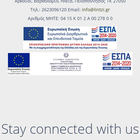
Αρκούδι, Βαρθολομιό, Ηλεία, Πελοπόννησος ΤΚ 27050
Τηλ.: 2623096120 Email:
info@lintzi.gr
Αριθμός MHTE: 04 15 Κ 01 2 Α 00 278 0 0
Stay connected with us