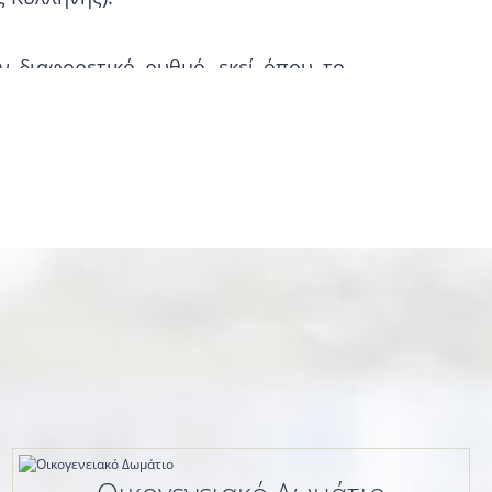
ν διαφορετικό ρυθμό, εκεί όπου το
χουν τα Λουτρά Κυλλήνης, τα οποία
 χρυσές παραλίες, που κάθε χρόνο
ει όλη την ποικιλία της Ελληνικής
ιο θέρετρο Αρκούδι, κρεμασμένο γύρω
τια, με ένα, δύο ή τρία κρεβάτια.
θέτουν δικό τους μπάνιο, τηλέφωνο,
ορείτε να απολαύσετε το πρωινό σας
άνεση που είναι απαραίτητη για μια