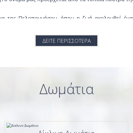
ήμα της Πελοποννήσου, όπου η ζωή ακολουθεί ένα
τη δημιουργία ενός θαυμάσιου περιβάλλοντος, υπάρ
ρόνια, γεμάτα ευκάλυπτους και πεύκα, απέραντες
ΔΕΙΤΕ ΠΕΡΙΣΣΟΤΕΡΑ
ωση με τη γαλάζια σημαία, ένας χώρος που προσφέρ
ς, κοντά στις ιαματικές πηγές και στο παραθαλάσσ
Δωμάτια
κεται το ξενοδοχείο "Lintzi" με 43 δροσερά δωμά
ο έμπειρο προσωπικό μας. Όλα τα δωμάτιά μας δια
ατοκιβώτιο, βεράντα, κλιματισμό και μπαλκόνι. Μπ
πίο. Όλα τα δωμάτια είναι φωτεινά και προσφέρουν 