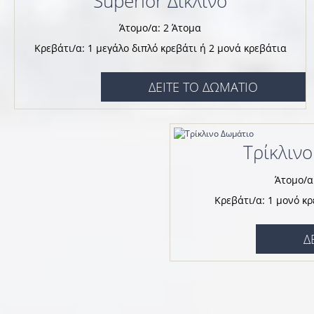
Superior Δίκλινο
Απέναντι από το ξενοδοχείο, σε απ
Άτομο/α: 2 Άτομα
ποικιλία κύριων πιάτων και σνακς. 
Κρεβάτι/α: 1 μεγάλο διπλό κρεβάτι ή 2 μονά κρεβάτια
προετοιμάσει την παραγγελία σας. 
ΔΕΙΤΕ ΤΟ ΔΩΜΑΤΙΟ
ονομάζεται «Κληματαριά» (Jorjos).
Η διεύθυνση του ξενοδοχείου μας
Τρίκλιν
Αρκούδι.
Άτομο/α
Κρεβάτι/α: 1 μονό κρ
Δ