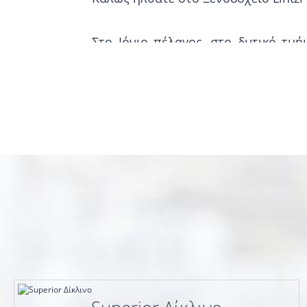
Στο Ιόνιο πέλαγος, στο δυτικό τμ
βουνό και η θάλασσα συγκλίνουν σ
ο κόσμος αγαπάει από τα παλιά χ
βραβεύονται από την Ευρωπαϊκή Έν
φύσης στον επισκέπτη.
Στο πιο ιδανικό σημείο της περιοχή
από την θάλασσα του Ιονίου, βρίσ
Εμπιστευτείτε τις διακοπές σας στ
ψυγείο, τηλεόραση, τηλέφωνο, χρημ
στο μπαλκόνι με θέα το υπέροχο το
ευχάριστη διαμονή.